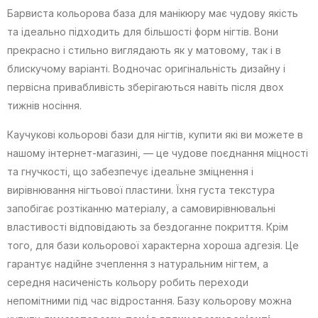
Барвиста кольорова база для манікюру має чудову якість
та ідеально підходить для більшості форм нігтів. Вони
прекрасно і стильно виглядають як у матовому, так і в
блискучому варіанті. Водночас оригінальність дизайну і
первісна привабливість зберігаються навіть після двох
тижнів носіння.
Каучукові кольорові бази для нігтів, купити які ви можете в
нашому інтернет-магазині, — це чудове поєднання міцності
та гнучкості, що забезпечує ідеальне зміцнення і
вирівнювання нігтьової пластини. Їхня густа текстура
запобігає розтіканню матеріалу, а самовирівнювальні
властивості відповідають за бездоганне покриття. Крім
того, для бази кольорової характерна хороша адгезія. Це
гарантує надійне зчеплення з натуральним нігтем, а
середня насиченість кольору робить переходи
непомітними під час відростання. Базу кольорову можна