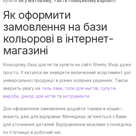
купити
як у матовому, так і в глянцевому варіанті
.
Як оформити
замовлення на бази
кольорові в інтернет-
магазині
Кольорову базу для нігтів купити на сайті Shemy Shop дуже
просто. У каталозі ви знайдете величезний асортимент цієї
універсальної продукції в різних колірних рішеннях. Також
зверніть увагу на:
гель лаки
,
топи для ныгтів
,
супутні
вироби
,
декор для нігтів
та
інструменти
.
Для оформлення замовлення додайте товари в кошик і
вкажіть дані для відправки. Менеджер зв'яжеться з Вами
для уточнення деталей. Відправлення можливе з понеділка
по п'ятницю в робочий час.