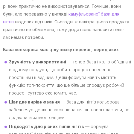
р. вони практично не використовувалися. Точніше, вони
були, але переважно у вигляді
камуфльованої бази для
нігтів
нюдових відтінків. Сьогодні ж палітра цього продукту
практично не обмежена, тому додатково наносити гель-
лак немає потреби.
База кольорова має цілу низку переваг, серед яких
:
Зручність у використанні
— тепер база і колір об'єднані
в одному продукті, що робить процес нанесення
простішим і швидшим. Деякі формули навіть містять
функцію топ-покриття, що ще більше спрощує робочий
процес і суттєво економить час.
Швидке вирівнювання
— база для нігтів кольорова
забезпечує ідеальне вирівнювання нігтьової пластини, не
додаючи їй зайвої товщини.
Підходять для різних типів нігтів
— формула