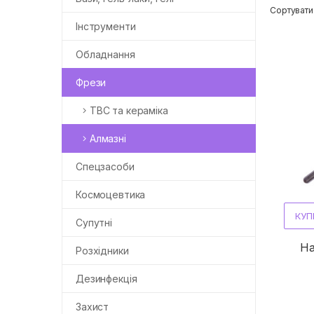
Сортувати
Інструменти
Обладнання
Фрези
ТВС та кераміка
Алмазні
Спецзасоби
Космоцевтика
КУП
Супутні
На
Розхідники
Дезинфекція
Захист