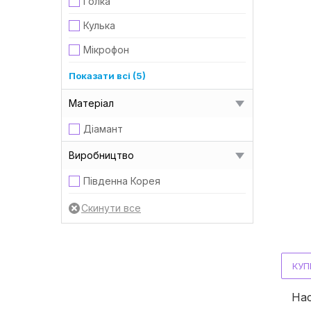
Голка
4,0 мм
Кулька
5,0 мм
Мікрофон
Морквинка
Показати всі (5)
Оливка
Матеріал
Піка
Діамант
Полум'я
Виробництво
Свічка
Південна Корея
КУП
Нас