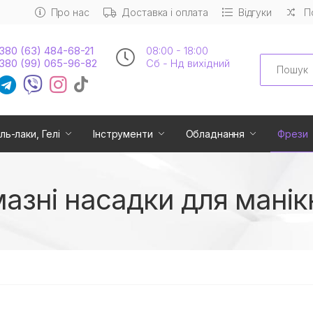
Про нас
Доставка і оплата
Відгуки
П
380 (63) 484-68-21
08:00 - 18:00
Search
380 (99) 065-96-82
Сб - Нд вихідний
ль-лаки, Гелі
Інструменти
Обладнання
Фрези
азні насадки для мані