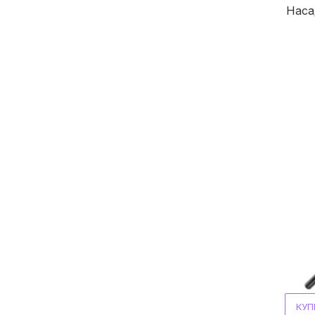
Наса
КУП