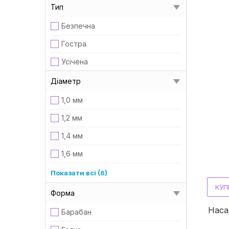
Тип
Безпечна
Гостра
Усічена
Діаметр
1,0 мм
1,2 мм
1,4 мм
1,6 мм
2,1 мм
Показати всі (6)
КУП
2,3 мм
Форма
2,5 мм
Наса
Барабан
3,1 мм