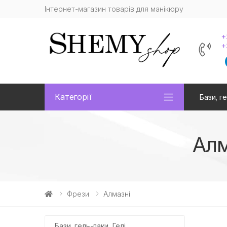
Інтернет-магазин товарів для манікюру
+
+
Категорії
Бази, ге
Алм
Фрези
Алмазні
Бази, гель-лаки, Гелі