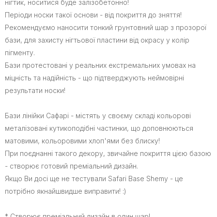
нігтик, носитися буде залізобетонно!
Періоди носки такої основи - від покриття до зняття!
Рекомендуємо наносити тонкий грунтовний шар з прозорої
бази, для захисту нігтьової пластини від окрасу у колір
пігменту.
Бази протестовані у реальних екстремальних умовах на
міцність та надійність - що підтверджують неймовірні
результати носки!
Бази лінійки Сафарі - містять у своєму складі кольорові
металізовані кутикоподібні частинки, що доповнюються
матовими, кольоровими хлоп'ями без блиску!
При поєднанні такого декору, звичайне покриття цією базою
- створює готовий преміальний дизайн.
Якщо Ви досі ще не тестували Safari Base Shemy - це
потрібно якнайшвидше виправити! :)
* Створює преміальний дизайн в один шар!