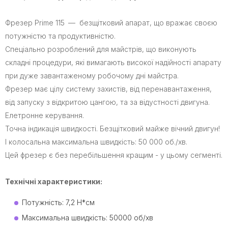
Фрезер Prime 115
— безщітковий апарат, що вражає своєю
потужністю та продуктивністю.
Cпеціально розроблений для майстрів, що виконують
складні процедури, які вимагають високої надійності апарату
при дуже завантаженому робочому дні майстра.
Фрезер має цілу систему захистів, від перенавантаження,
від запуску з відкритою цангою, та за відустності двигуна.
Елетронне керування.
Точна індикація швидкості. Безщітковий майже вічний двигун!
І колосальна максимальна швидкість: 50 000 об./хв.
Цей фрезер є без перебільшення кращим - у цьому сегменті.
Технічні характеристики:
Потужність: 7,2 Н*см
Максимальна швидкість: 50000 об/хв