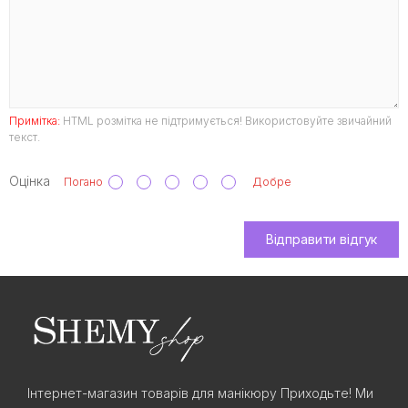
Примітка:
HTML розмітка не підтримується! Використовуйте звичайний
текст.
Оцінка
Погано
Добре
Відправити відгук
Інтернет-магазин товарів для манікюру Приходьте! Ми