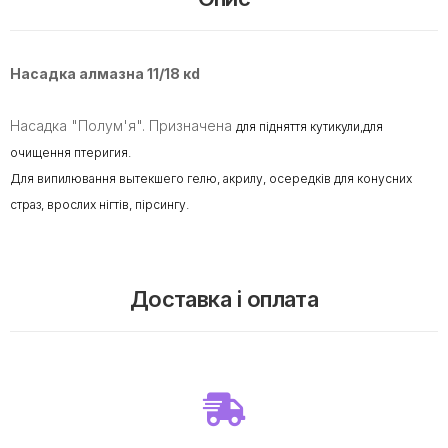
Насадка алмазна 11/18 кd
Насадка "Полум'я". Призначена
для підняття кутикули,для
очищення птеригия.
Для випилювання вытекшего гелю, акрилу, осередків для конусних
страз, врослих нігтів, пірсингу.
Доставка і оплата