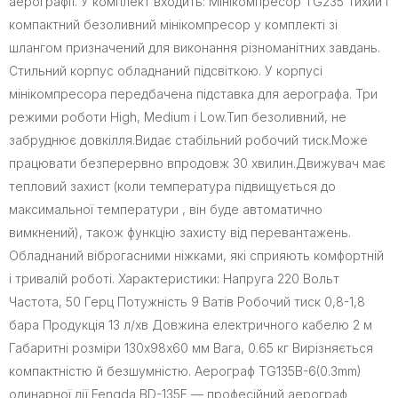
аерографії. У комплект входить: Мінікомпресор TG235 Тихий і
компактний безоливний мінікомпресор у комплекті зі
шлангом призначений для виконання різноманітних завдань.
Стильний корпус обладнаний підсвіткою. У корпусі
мінікомпресора передбачена підставка для аерографа. Три
режими роботи High, Medium і Low.Тип безоливний, не
забруднює довкілля.Видає стабільний робочий тиск.Може
працювати безперервно впродовж 30 хвилин.Движувач має
тепловий захист (коли температура підвищується до
максимальної температури , він буде автоматично
вимкнений), також функцію захисту від перевантажень.
Обладнаний віброгасними ніжками, які сприяють комфортній
і тривалій роботі. Характеристики: Напруга 220 Вольт
Частота, 50 Герц Потужність 9 Ватів Робочий тиск 0,8-1,8
бара Продукція 13 л/хв Довжина електричного кабелю 2 м
Габаритні розміри 130х98х60 мм Вага, 0.65 кг Вирізняється
компактністю й безшумністю. Аерограф TG135B-6(0.3mm)
одинарної дії Fengda BD-135E — професійний аерограф