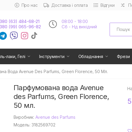
Про нас
Доставка і оплата
Відгуки
П
380 (63) 484-68-21
08:00 - 18:00
Search
380 (99) 065-96-82
Сб - Нд вихідний
ль-лаки, Гелі
Інструменти
Обладнання
Фрези
на Вода Avenue Des Parfums, Green Florence, 50 Мл.
Парфумована вода Avenue
На
des Parfums, Green Florence,
5
50 мл.
Виробник:
Avenue des Parfums
Модель: 3182569702