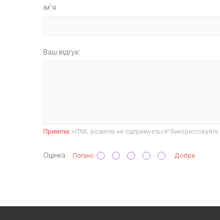
ім'я
Ваш відгук:
Примітка:
HTML розмітка не підтримується! Використовуйте 
Оцінка
Погано
Добре