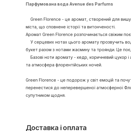
Парфумована вода Avenue des Parfums
Green Florence - це аромат, створений для вишука
міста, що сповнене історії та витонченості.
Аромат Green Florence розпочинається свіжим поє
У серцевих нотах цього аромату прозвучить водян
букет разом з нотами жасмину та троянди. Це поєд
Базові ноти аромату - кедр, коричневий цукор і л
та атмосфера флорентійських ночей.
Green Florence - це подорож у світ емоцій та поч
перенестися до неперевершеної атмосферної Флоре
супутником щодня.
Доставка і оплата