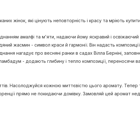
них жінок, які цінують неповторність і красу та мріють купит
днанням амалфі та м'яти, надаючи йому яскравий і освіжаючий 
ий жасмин - символ краси й гармонії. Він надасть композиції
нання нагадує про весняні ранки в садах Вілла Берніні, заповн
амбадум - додають глибину і тепло композиції, переносячи вас
уттів. Насолоджуйся кожною миттєвістю цього аромату. Тепер т
нції прямо не покидаючи домівку. Замовляй цей аромат недоро