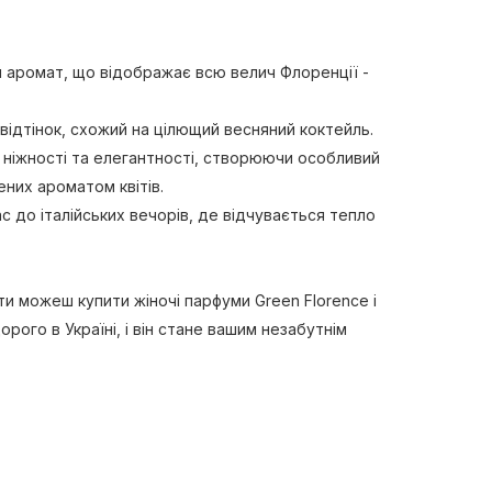
и аромат, що відображає всю велич Флоренції -
відтінок, схожий на цілющий весняний коктейль.
 ніжності та елегантності, створюючи особливий
ених ароматом квітів.
 до італійських вечорів, де відчувається тепло
и можеш купити жіночі парфуми Green Florence і
го в Україні, і він стане вашим незабутнім