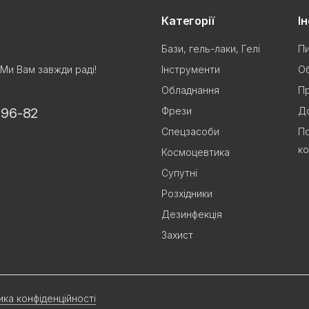
Категорії
І
Бази, гель-лаки, Гелі
Пи
Інструменти
Об
 Ми Вам завжди раді!
Обладнання
Пр
Фрези
До
-96-82
Спецзасоби
По
ко
Космоцевтика
Супутні
Розхідники
Дезинфекція
Захист
ика конфіденційності