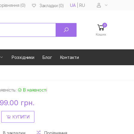
орівняння (0)
UA
|
RU
Закладки (0)
0
Кошик
Розхідники
Блог
Контакти
явність:
В наявності
99.00 грн.
КУПИТИ
В закладки
Порівняння