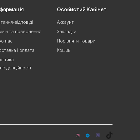
нформація
Особистий Кабінет
тання-відповіді
Аккаунт
мін та повернення
Закладки
о нас
Порівняти товари
ставка і оплата
Кошик
літика
нфіденційності