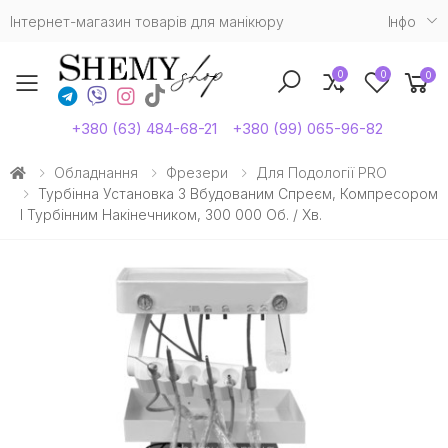
Інтернет-магазин товарів для манікюру
Iнфо
0
0
0
Toggle mobile menu
+380 (63) 484-68-21
+380 (99) 065-96-82
Обладнання
Фрезери
Для Подології PRO
Турбінна Установка З Вбудованим Спреєм, Компресором
І Турбінним Накінечником, 300 000 Об. / Хв.