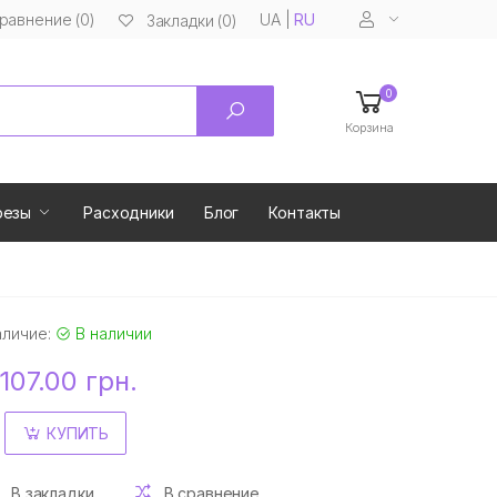
равнение (0)
UA
|
RU
Закладки (0)
0
Корзина
резы
Расходники
Блог
Контакты
аличие:
В наличии
107.00 грн.
КУПИТЬ
В закладки
В сравнение