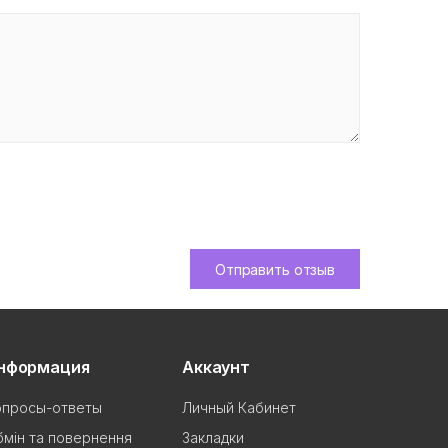
Отправить отзыв
нформация
Аккаунт
опросы-ответы
Личный Кабинет
мін та повернення
Закладки