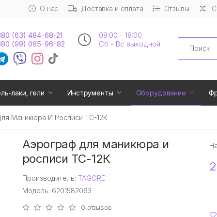
О нас
Доставка и оплата
Отзывы
С
80 (63) 484-68-21
08:00 - 18:00
Search
80 (99) 065-96-82
Сб - Вс выходной
ель-лаки, гели
Инструменты
Оборудование
Ф
ля Маникюра И Росписи ТС-12К
Аэрограф для маникюра и
Н
росписи ТС-12К
2
Производитель:
TAGORE
Модель: 6201582093
0 отзывов