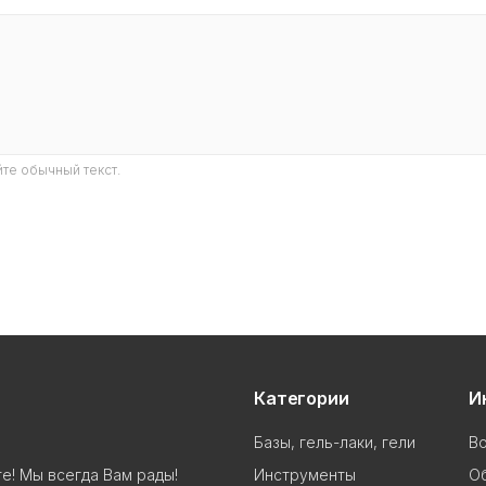
те обычный текст.
Категории
И
Базы, гель-лаки, гели
В
Инструменты
Об
е! Мы всегда Вам рады!