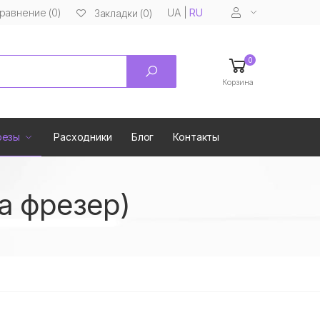
равнение (0)
UA
|
RU
Закладки (0)
0
Корзина
резы
Расходники
Блог
Контакты
а фрезер)