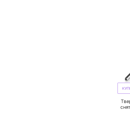
КУП
Тве
сня