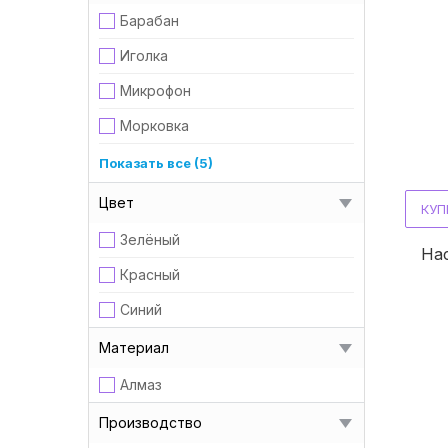
4,0 мм
Барабан
5,0 мм
Иголка
Микрофон
Морковка
Оливка
Показать все (5)
Пика
Цвет
КУП
Пламя
Зелёный
Нас
Свеча
Красный
Шарик
Синий
Материал
Алмаз
Производство