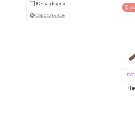
Южная Корея
Ак
КУП
На