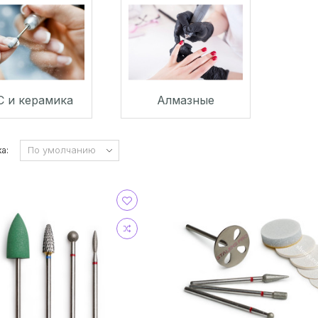
С и керамика
Алмазные
а: