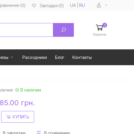
равнение (0)
UA
|
RU
Закладки (0)
0
Корзина
резы
Расходники
Блог
Контакты
аличие:
В наличии
85.00 грн.
КУПИТЬ
В закладки
В сравнение