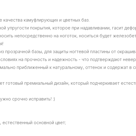
 качества камуфлирующих и цветных баз.
ной упругости покрытия, которое при надавливании, гасит дефо
носить непосредственно на ноготок, носиться будет железобе
я!
з прозрачной базы, для защиты ногтевой пластины от окрашив
словиях на прочность и надежность - что подтверждают невер
имально приближенный к натуральному, оттенок и содержат в 
ает готовый премиальный дизайн, который подчеркивает естест
ужно срочно исправить! :)
, естественный основной цвет;