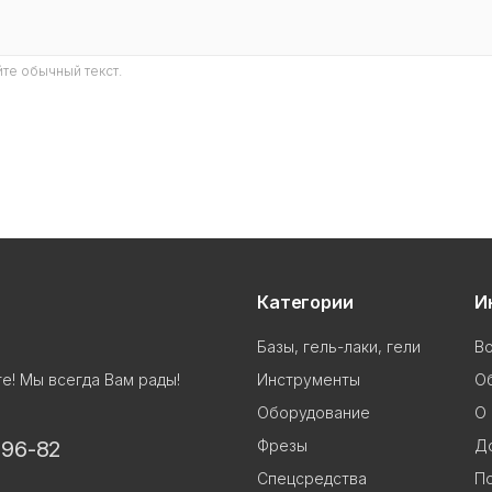
те обычный текст.
Категории
И
Базы, гель-лаки, гели
В
Инструменты
Об
е! Мы всегда Вам рады!
Оборудование
О 
Фрезы
До
-96-82
Спецсредства
П