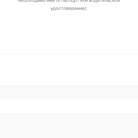
необходимо иметь паспорт или водительское
удостоверение).