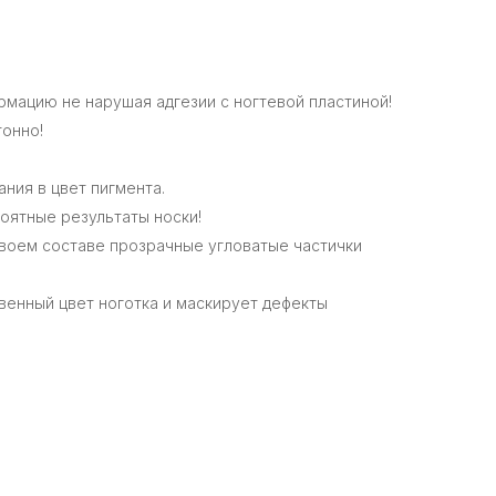
рмацию не нарушая адгезии с ногтевой пластиной!
тонно!
ания в цвет пигмента.
оятные результаты носки!
своем составе прозрачные угловатые частички
венный цвет ноготка и маскирует дефекты