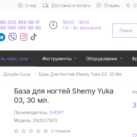
О нас
Доставка и оплата
Отзывы
С
80 (63) 484-68-21
08:00 - 18:00
Search
80 (99) 065-96-82
Сб - Вс выходной
ель-лаки, гели
Инструменты
Оборудование
Ф
Дизайн-База
База Для Ногтей Shemy Yuka 03, 30 Мл.
База для ногтей Shemy Yuka
Н
03, 30 мл.
3
Производитель:
SHEMY
Модель: 3142507903
0 отзывов