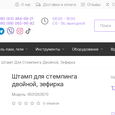
О нас
Доставка и оплата
Отзывы
С
80 (63) 484-68-21
08:00 - 18:00
Search
80 (99) 065-96-82
Сб - Вс выходной
ель-лаки, гели
Инструменты
Оборудование
Ф
Штамп Для Стемпинга Двойной, Зефирка
Штамп для стемпинга
Н
двойной, зефирка
1
Модель: 9501263870
0 отзывов