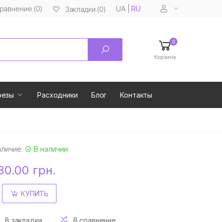
равнение (0)
UA
|
RU
Закладки (0)
0
Корзина
резы
Расходники
Блог
Контакты
аличие:
В наличии
30.00 грн.
КУПИТЬ
В закладки
В сравнение