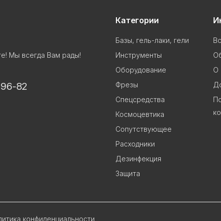
Категории
И
Базы, гель-лаки, гели
В
Инструменты
Об
е! Мы всегда Вам рады!
Оборудование
О 
Фрезы
До
-96-82
Спецсредства
П
к
Космоцевтика
Сопутствующее
Расходники
Дезинфекция
Защита
литика конфиденциальности